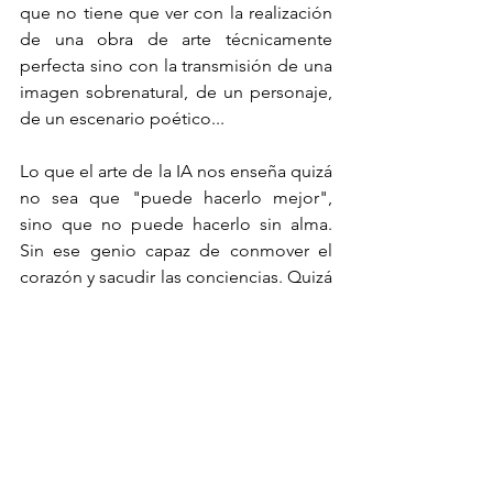
que no tiene que ver con la realización 
de una obra de arte técnicamente 
perfecta sino con la transmisión de una 
imagen sobrenatural, de un personaje, 
de un escenario poético...
Lo que el arte de la IA nos enseña quizá 
no sea que "puede hacerlo mejor", 
sino que no puede hacerlo sin alma. 
Sin ese genio capaz de conmover el 
corazón y sacudir las conciencias. Quizá 
haya llegado el momento de 
reconectarnos con ella. La buena 
noticia es que ahora disponemos de un 
nuevo conjunto de herramientas para 
hacerlo.