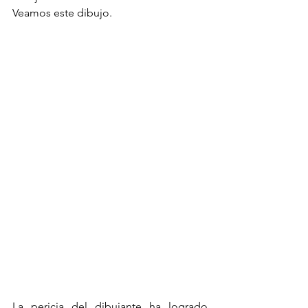
Veamos este dibujo. 
La pericia del dibujante ha logrado 