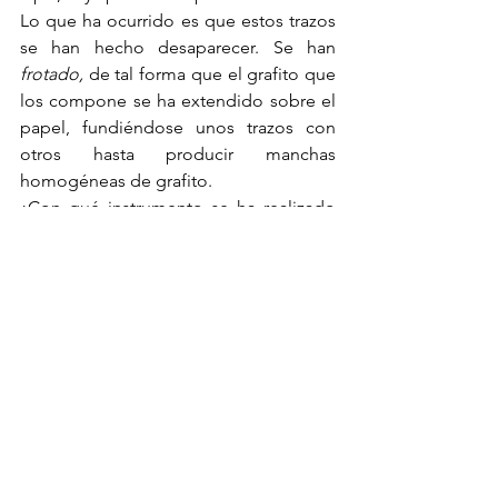
Lo que ha ocurrido es que estos trazos 
se han hecho desaparecer. Se han 
frotado, 
de tal forma que el grafito que 
los compone se ha extendido sobre el 
papel, fundiéndose unos trazos con 
otros hasta producir manchas 
homogéneas de grafito.
¿Con qué instrumento se ha realizado 
esta operación de frote?
Con un viejo instrumento de dibujo 
que siempre veremos entre el material 
de un dibujante especializado en el 
lápiz: el difumino.