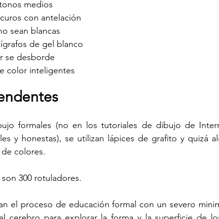
e tonos medios
scuros con antelación
no sean blancas
lígrafos de gel blanco
or se desborde
 color inteligentes
rendentes
ujo formales (no en los tutoriales de dibujo de Intern
les y honestas), se utilizan lápices de grafito y quizá a
 de colores.
n son 300 rotuladores.
an el proceso de educación formal con un severo minima
al cerebro para explorar la forma y la superficie de los