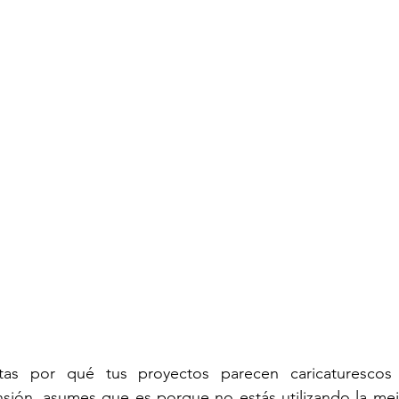
as por qué tus proyectos parecen caricaturescos
sión, asumes que es porque no estás utilizando la mej