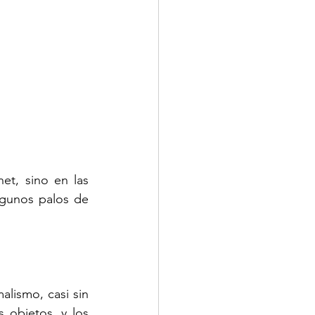
et, sino en las 
lgunos palos de 
lismo, casi sin 
 objetos, y los 