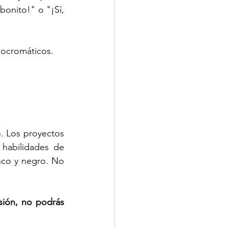
onito!" o "¡Sí, 
nocromáticos.
o. Los proyectos 
 habilidades de 
nco y negro. No 
ión, no podrás 